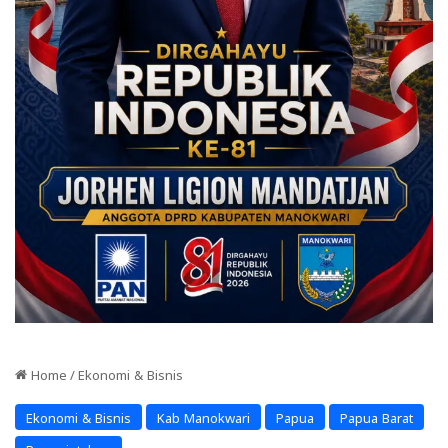
Home
/
Ekonomi & Bisnis
Ekonomi & Bisnis
Kab Manokwari
Papua
Papua Barat