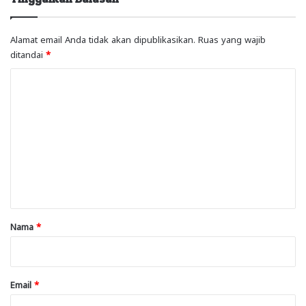
Alamat email Anda tidak akan dipublikasikan.
Ruas yang wajib
ditandai
*
K
o
m
e
n
t
a
r
Nama
*
*
Email
*