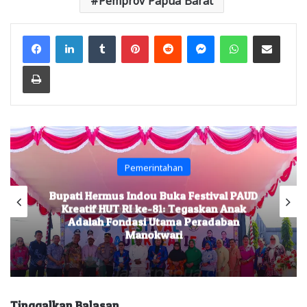
Facebook
LinkedIn
Tumblr
Pinterest
Reddit
Messenger
WhatsApp
Share via Email
Print
Pemerintahan
Bupati Hermus Indou Buka Festival PAUD
Kreatif HUT RI ke-81: Tegaskan Anak
Adalah Fondasi Utama Peradaban
Manokwari
Tinggalkan Balasan