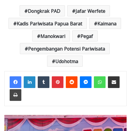
Dongkrak PAD
Jafar Werfete
Kadis Pariwisata Papua Barat
Kaimana
Manokwari
Pegaf
Pengembangan Potensi Pariwisata
Udohotma
Facebook
LinkedIn
Tumblr
Pinterest
Reddit
Messenger
WhatsApp
Share via Email
Print