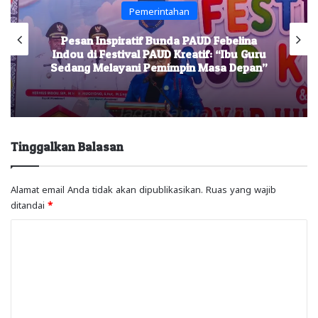
Pemerintahan
Pesan Inspiratif Bunda PAUD Febelina
Indou di Festival PAUD Kreatif: “Ibu Guru
Sedang Melayani Pemimpin Masa Depan”
Tinggalkan Balasan
Alamat email Anda tidak akan dipublikasikan.
Ruas yang wajib
ditandai
*
K
o
m
e
n