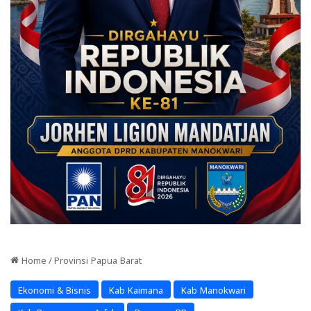
Home
/
Provinsi Papua Barat
Ekonomi & Bisnis
Kab Kaimana
Kab Manokwari