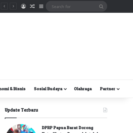
Masuk
Random Article
Sidebar
Search
for
nomi & Bisnis
Sosial Budaya
Olahraga
Partner
Update Terbaru
DPRP Papua Barat Dorong