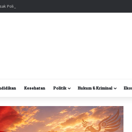
Kuasa Hukum Desak Polisi Segera Lakukan Digital Forensik HP Yanto Idorway dan Dua Saksi Kunci
ndidikan
Kesehatan
Politik
Hukum & Kriminal
Eko