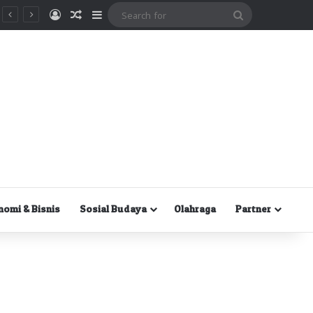
Masuk
Random Article
Sidebar
Search
for
nomi & Bisnis
Sosial Budaya
Olahraga
Partner