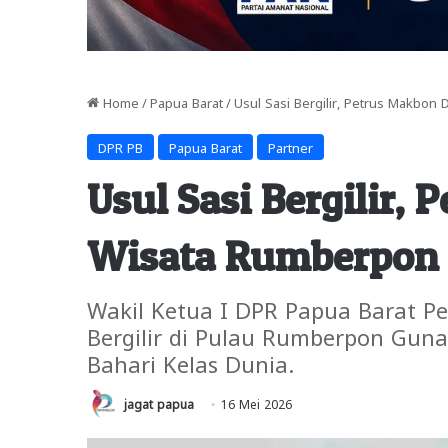
Home
/
Papua Barat
/
Usul Sasi Bergilir, Petrus Makbo
DPR PB
Papua Barat
Partner
Usul Sasi Bergilir,
Wisata Rumberpon
Wakil Ketua I DPR Papua Barat P
Bergilir di Pulau Rumberpon Gun
Bahari Kelas Dunia.
jagat papua
16 Mei 2026