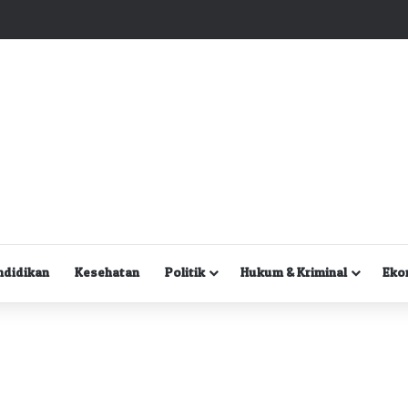
Kuasa Hukum Desak Polisi Segera Lakukan Digital Forensik HP Yanto Idorway dan Dua Saksi Kunci
ndidikan
Kesehatan
Politik
Hukum & Kriminal
Eko