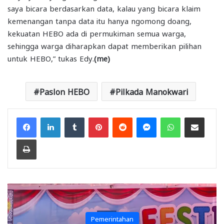
saya bicara berdasarkan data, kalau yang bicara klaim
kemenangan tanpa data itu hanya ngomong doang,
kekuatan HEBO ada di permukiman semua warga,
sehingga warga diharapkan dapat memberikan pilihan
untuk HEBO,” tukas Edy.
(me)
Paslon HEBO
Pilkada Manokwari
Facebook
LinkedIn
Tumblr
Pinterest
Reddit
Messenger
WhatsApp
Share via Email
Print
ahan
Papua Barat