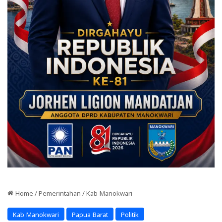
Home
/
Pemerintahan
/
Kab Manokwari
Kab Manokwari
Papua Barat
Politik