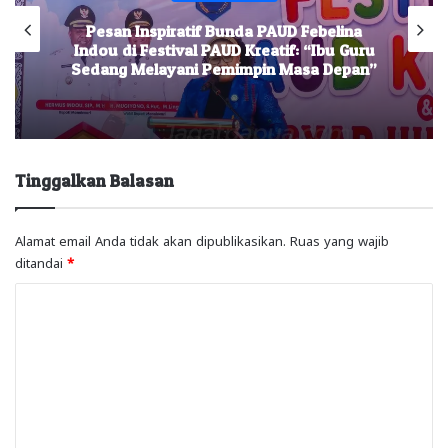
da PAUD Febelina
Festival Raimuti 2026 Res
 Kreatif: “Ibu Guru
Tim Ramaikan Lomba 
impin Masa Depan”
Manokwari
Tinggalkan Balasan
Alamat email Anda tidak akan dipublikasikan.
Ruas yang wajib
ditandai
*
K
o
m
e
n
t