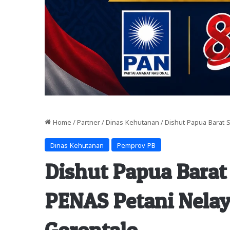
Home
/
Partner
/
Dinas Kehutanan
/
Dishut Papua Barat 
Dinas Kehutanan
Pemprov PB
Dishut Papua Barat
PENAS Petani Nelay
Gorontalo