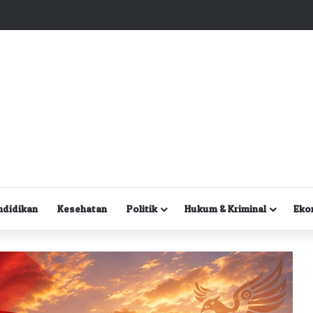
Kuasa Hukum Desak Polisi Segera Lakukan Digital Forensik HP Yanto Idorway dan Dua Saksi Kunci
ndidikan
Kesehatan
Politik
Hukum & Kriminal
Eko