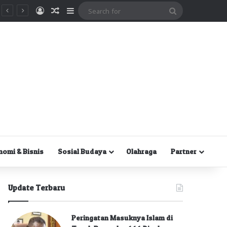
Masuk
Random Article
Sidebar
Search
for
nomi & Bisnis
Sosial Budaya
Olahraga
Partner
Update Terbaru
Peringatan Masuknya Islam di