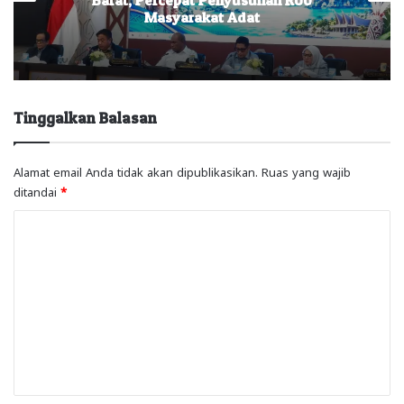
Masyarakat Adat
Tinggalkan Balasan
Alamat email Anda tidak akan dipublikasikan.
Ruas yang wajib
ditandai
*
K
o
m
e
n
t
a