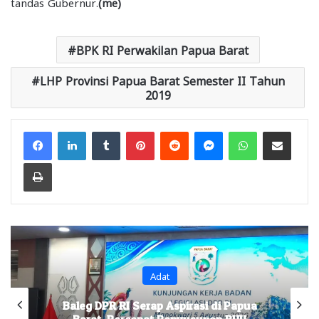
tandas Gubernur.
(me)
BPK RI Perwakilan Papua Barat
LHP Provinsi Papua Barat Semester II Tahun
2019
Facebook
LinkedIn
Tumblr
Pinterest
Reddit
Messenger
WhatsApp
Share via Email
Print
Adat
Baleg DPR RI Serap Aspirasi di Papua
Barat, Percepat Penyusunan RUU