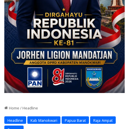
Home
/
Headline
Headline
Kab Manokwari
Papua Barat
Raja Ampat