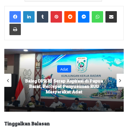
Facebook
LinkedIn
Tumblr
Pinterest
Reddit
Messenger
WhatsApp
Share via Email
Print
Adat
Baleg DPR RI Serap Aspirasi di Papua
Barat, Percepat Penyusunan RUU
Masyarakat Adat
Tinggalkan Balasan