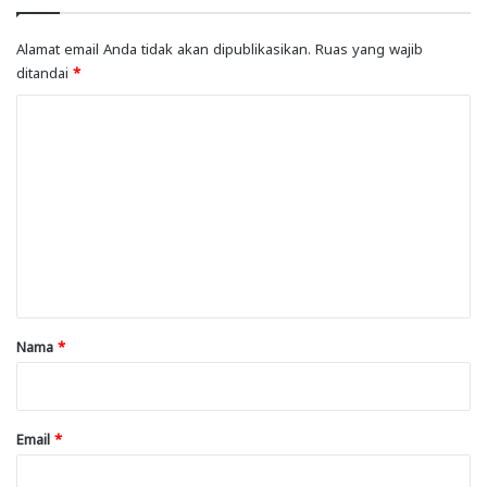
Alamat email Anda tidak akan dipublikasikan.
Ruas yang wajib
ditandai
*
K
o
m
e
n
t
a
r
Nama
*
*
Email
*