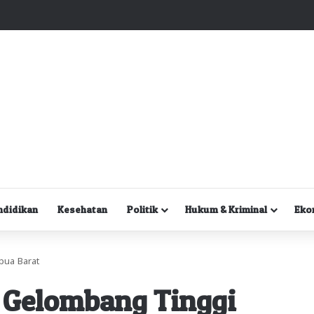
Kuasa Hukum Desak Polisi Segera Lakukan Digital Forensik HP Yanto Idorway dan Dua Saksi Kunci
ndidikan
Kesehatan
Politik
Hukum & Kriminal
Eko
pua Barat
 Gelombang Tinggi