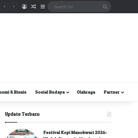
Masuk
Random Article
Sidebar
Search
for
nomi & Bisnis
Sosial Budaya
Olahraga
Partner
Update Terbaru
Festival Kopi Manokwari 2026: