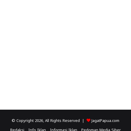
© Copyright 2026, All Rights Reserved |
JagatPapua.com
Redaksi
Info Iklan
Informasi Iklan
Pedoman Media Siber