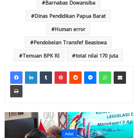
Barnabas Dowansiba
Dinas Pendidikan Papua Barat
Human error
Pendobelan Transfef Beasiswa
Temuan BPK RI
total nilai 170 juta
Facebook
LinkedIn
Tumblr
Pinterest
Reddit
Messenger
WhatsApp
Share via Email
Print
Adat