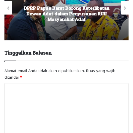
DPRP Papua Barat Dorong Keterlibatan
Dewan Adat dalam Penyusunan RUU
Masyarakat Adat
Tinggalkan Balasan
Alamat email Anda tidak akan dipublikasikan.
Ruas yang wajib
ditandai
*
K
o
m
e
n
t