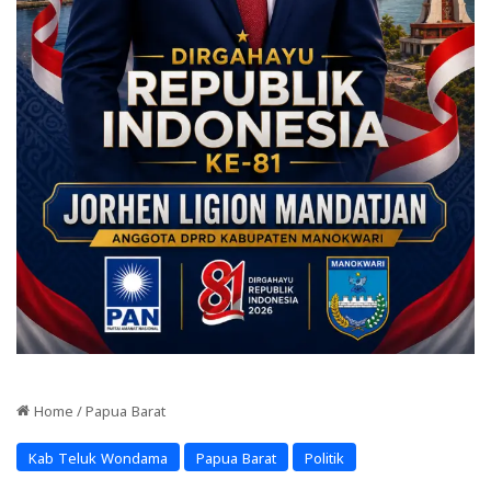
Home
/
Papua Barat
Kab Teluk Wondama
Papua Barat
Politik