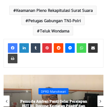
Keamanan Pleno Rekapitulasi Surat Suara
Petugas Gabungan TNI-Polri
Teluk Wondama
Facebook
LinkedIn
Tumblr
Pinterest
Reddit
Messenger
WhatsApp
Share via Email
Print
DPRD Manokwari
Pemuda Amban Panti Gelar Persiapan
HUT RI, Dorong Kegiatan Positif dan