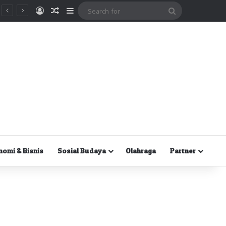
Masuk
Random Article
Sidebar
Search
for
nomi & Bisnis
Sosial Budaya
Olahraga
Partner