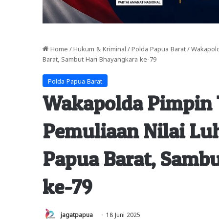
Home
/
Hukum & Kriminal
/
Polda Papua Barat
/
Wakapold
Barat, Sambut Hari Bhayangkara ke-79
Polda Papua Barat
Wakapolda Pimpin T
Pemuliaan Nilai Lu
Papua Barat, Sambu
ke-79
jagatpapua
18 Juni 2025