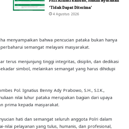
Fitri Arniati Kandas, Hakim Nyatakan
‘Tidak Dapat Diterima’
4 Agustus 2026
rtha menyampaikan bahwa pencucian pataka bukan hanya
emperbaharui semangat melayani masyarakat.
r terus menjunjung tinggi integritas, disiplin, dan dedikasi
 sekadar simbol, melainkan semangat yang harus dihidupi
bes Pol. Ignatius Benny Ady Prabowo, S.H., S.I.K.,
liaan nilai luhur pataka merupakan bagian dari upaya
n prima kepada masyarakat.
enyucian hati dan semangat seluruh anggota Polri dalam
-nilai pelayanan yang tulus, humanis, dan profesional,