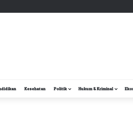
Kuasa Hukum Desak Polisi Segera Lakukan Digital Forensik HP Yanto Idorway dan Dua Saksi Kunci
ndidikan
Kesehatan
Politik
Hukum & Kriminal
Eko