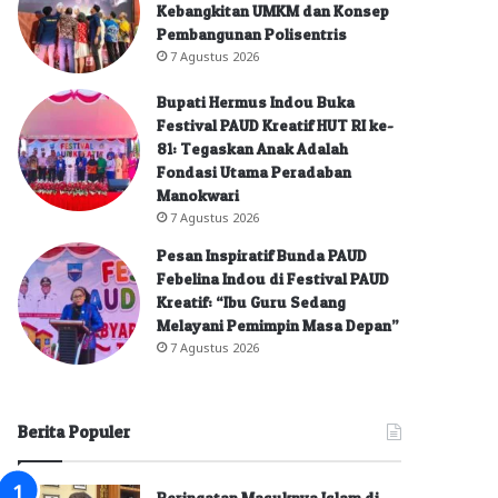
Kebangkitan UMKM dan Konsep
Pembangunan Polisentris
7 Agustus 2026
Bupati Hermus Indou Buka
Festival PAUD Kreatif HUT RI ke-
81: Tegaskan Anak Adalah
Fondasi Utama Peradaban
Manokwari
7 Agustus 2026
Pesan Inspiratif Bunda PAUD
Febelina Indou di Festival PAUD
Kreatif: “Ibu Guru Sedang
Melayani Pemimpin Masa Depan”
7 Agustus 2026
Berita Populer
Peringatan Masuknya Islam di