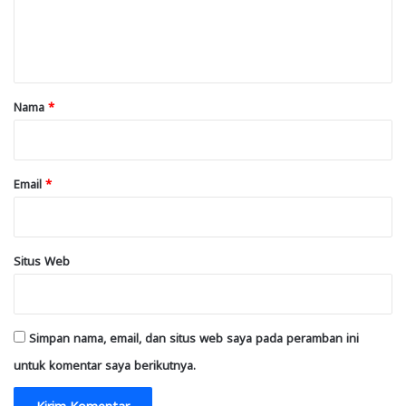
n
t
a
r
Nama
*
*
Email
*
Situs Web
Simpan nama, email, dan situs web saya pada peramban ini
untuk komentar saya berikutnya.