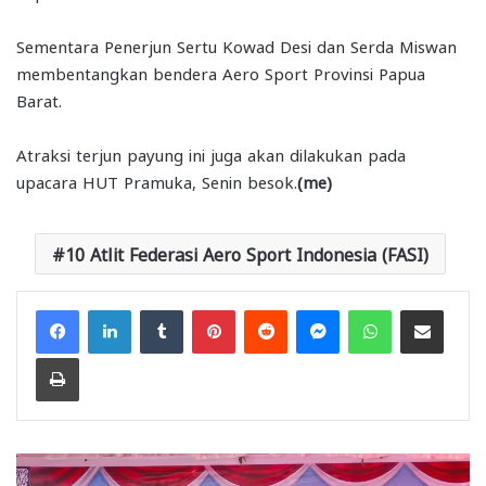
Sementara Penerjun Sertu Kowad Desi dan Serda Miswan
membentangkan bendera Aero Sport Provinsi Papua
Barat.
Atraksi terjun payung ini juga akan dilakukan pada
upacara HUT Pramuka, Senin besok.
(me)
10 Atlit Federasi Aero Sport Indonesia (FASI)
Facebook
LinkedIn
Tumblr
Pinterest
Reddit
Messenger
WhatsApp
Share via Email
Print