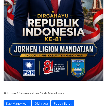
Home
/
Pemerintahan
/
Kab Manokwari
Kab Manokwari
Olahraga
Papua Barat