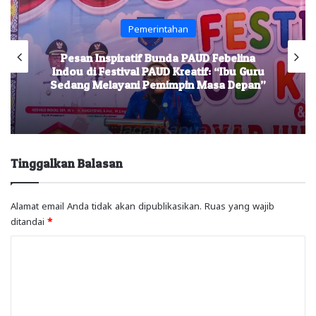
Pemerintahan
Pesan Inspiratif Bunda PAUD Febelina
Indou di Festival PAUD Kreatif: “Ibu Guru
Sedang Melayani Pemimpin Masa Depan”
Tinggalkan Balasan
Alamat email Anda tidak akan dipublikasikan.
Ruas yang wajib
ditandai
*
K
o
m
e