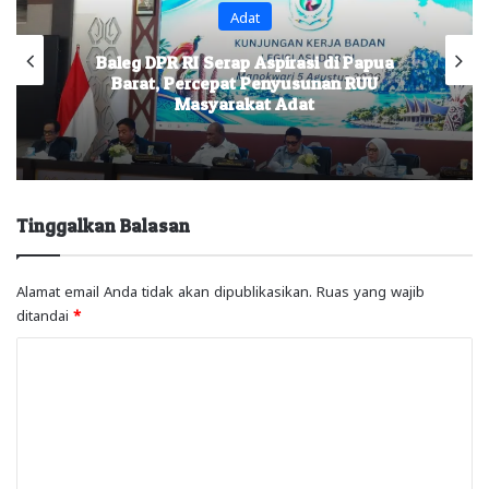
Adat
Baleg DPR RI Serap Aspirasi di Papua
Barat, Percepat Penyusunan RUU
Masyarakat Adat
Tinggalkan Balasan
Alamat email Anda tidak akan dipublikasikan.
Ruas yang wajib
ditandai
*
K
o
m
e
n