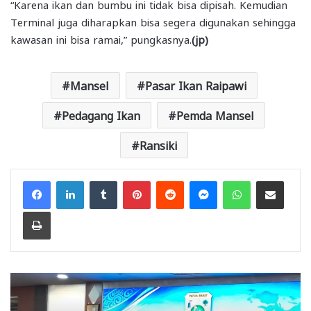
“Karena ikan dan bumbu ini tidak bisa dipisah. Kemudian
Terminal juga diharapkan bisa segera digunakan sehingga
kawasan ini bisa ramai,” pungkasnya.
(jp)
Mansel
Pasar Ikan Raipawi
Pedagang Ikan
Pemda Mansel
Ransiki
Facebook
LinkedIn
Tumblr
Pinterest
Reddit
Messenger
WhatsApp
Share via Email
Print