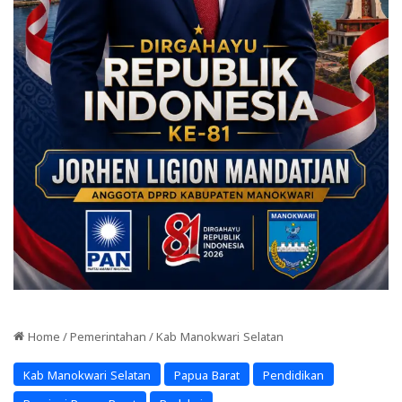
Home
/
Pemerintahan
/
Kab Manokwari Selatan
Kab Manokwari Selatan
Papua Barat
Pendidikan