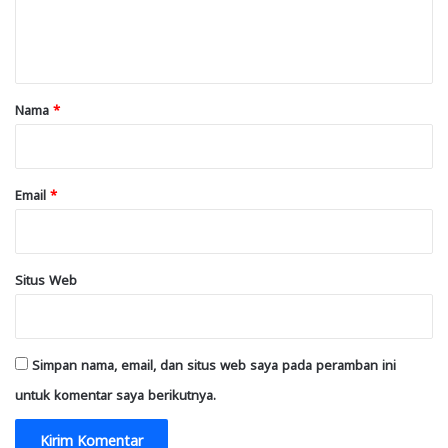
n
t
a
r
Nama
*
*
Email
*
Situs Web
Simpan nama, email, dan situs web saya pada peramban ini
untuk komentar saya berikutnya.