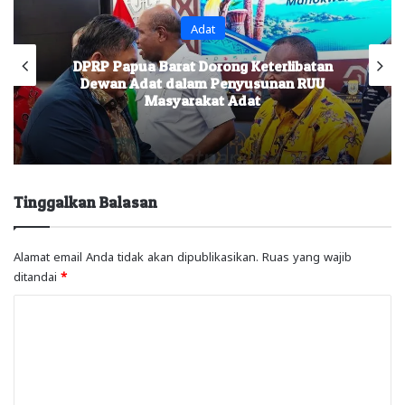
Adat
DPRP Papua Barat Dorong Keterlibatan
Dewan Adat dalam Penyusunan RUU
Masyarakat Adat
Tinggalkan Balasan
Alamat email Anda tidak akan dipublikasikan.
Ruas yang wajib
ditandai
*
K
o
m
e