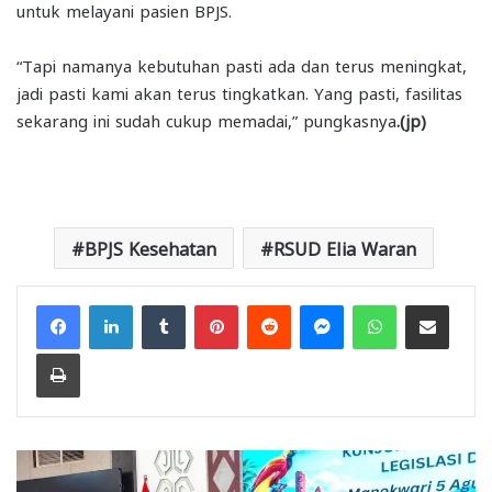
untuk melayani pasien BPJS.
“Tapi namanya kebutuhan pasti ada dan terus meningkat,
jadi pasti kami akan terus tingkatkan. Yang pasti, fasilitas
sekarang ini sudah cukup memadai,” pungkasnya
.(jp)
BPJS Kesehatan
RSUD Elia Waran
Facebook
LinkedIn
Tumblr
Pinterest
Reddit
Messenger
WhatsApp
Share via Email
Print