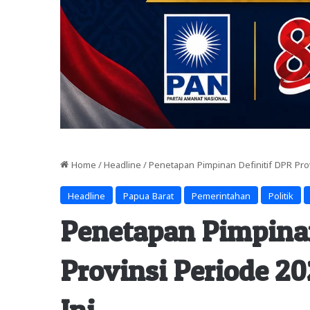
Home
/
Headline
/
Penetapan Pimpinan Definitif DPR Prov
Headline
Papua Barat
Pemerintahan
Politik
Penetapan Pimpinan
Provinsi Periode 20
Ini