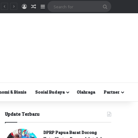
Masuk
Random Article
Sidebar
Search
for
nomi & Bisnis
Sosial Budaya
Olahraga
Partner
Update Terbaru
DPRP Papua Barat Dorong