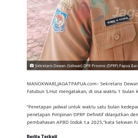
Sekretaris Dewan (Sekwan) DPR Provinsi (DPRP) Papua Bar
MANOKWARI,JAGATPAPUA.com– Sekretaris Dewan (
Fatubun S.Hut mengatakan, di sisa waktu 1 bulan
“Penetapan jadwal untuk waktu satu bulan kedepan
penetapan Pimpinan DPRP Definitif dilanjutkan 
pembahasan APBD Induk t.a 2025,”kata Sekwan F
Berita Terkait