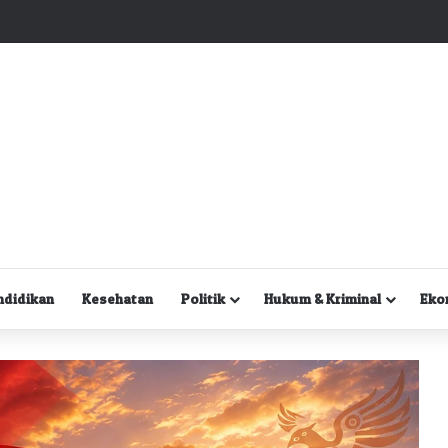
Kuasa Hukum Desak Polisi Segera Lakukan Digital Forensik HP Yanto Idorway dan Dua Saksi Kunci
ndidikan
Kesehatan
Politik
Hukum & Kriminal
Eko