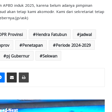
n APBD induk 2025, karena belum adanya pimpinan
ksud akan tetap kami akomodir. Kami dari sekretariat tetap
ebernya.(jp/ask)
DPR Provinsi
Hendra Fatubun
jadwal
prov
Penetapan
Periode 2024-2029
pj Gubernur
Sekwan
it
Messenger
Share via Email
Print
ead Next