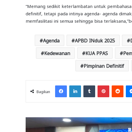
“Memang sedikit keterlambatan untuk pembahasa
definitif, tetapi pada intinya agenda- agenda dima
memfasilitasi ini semua sehingga bisa terlaksana,”b
Agenda
APBD INduk 2025
Kedewanan
KUA PPAS
Pem
Pimpinan Definitif
Facebook
LinkedIn
Tumblr
Pinterest
Redd
Bagikan
R