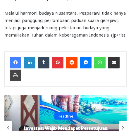
Melalui harmoni budaya Nusantara, Pesparawi tidak hanya
menjadi panggung perlombaan paduan suara gerejawi,
tetapi juga menjadi ruang pelestarian budaya yang
memuliakan Tuhan dalam keberagaman Indonesia. (jp/rls)
Facebook
LinkedIn
Tumblr
Pinterest
Reddit
Messenger
WhatsApp
Share via Email
Print
Headline
Investasi Wajib Mendapat Persetujuan