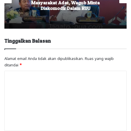
Masyarakat Adat, Wagub Minta
Diakomodir Dalam RUU
Tinggalkan Balasan
Alamat email Anda tidak akan dipublikasikan.
Ruas yang wajib
ditandai
*
K
o
m
e
n
t
a