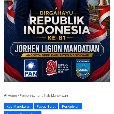
Home
/
Pemerintahan
/
Kab Manokwari
Kab Manokwari
Papua Barat
Pendidikan