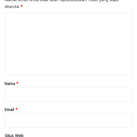
ditandai
*
K
o
m
e
n
t
a
r
Nama
*
*
Email
*
Situs Web