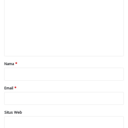
K
o
m
e
n
t
a
r
Nama
*
*
Email
*
Situs Web