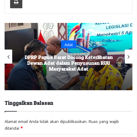
Adat
DPRP Papua Barat Dorong Keterlibatan
Dewan Adat dalam Penyusunan RUU
Masyarakat Adat
Tinggalkan Balasan
Alamat email Anda tidak akan dipublikasikan.
Ruas yang wajib
ditandai
*