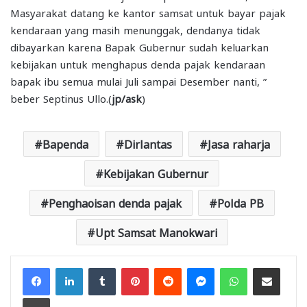
Masyarakat datang ke kantor samsat untuk bayar pajak
kendaraan yang masih menunggak, dendanya tidak
dibayarkan karena Bapak Gubernur sudah keluarkan
kebijakan untuk menghapus denda pajak kendaraan
bapak ibu semua mulai Juli sampai Desember nanti, ”
beber Septinus Ullo.(
jp/ask
)
Bapenda
Dirlantas
Jasa raharja
Kebijakan Gubernur
Penghaoisan denda pajak
Polda PB
Upt Samsat Manokwari
Facebook
LinkedIn
Tumblr
Pinterest
Reddit
Messenger
WhatsApp
Share via Email
Print