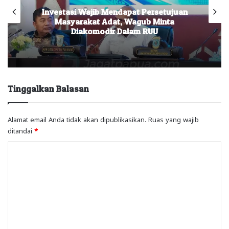
Investasi Wajib Mendapat Persetujuan
Masyarakat Adat, Wagub Minta
Diakomodir Dalam RUU
Tinggalkan Balasan
Alamat email Anda tidak akan dipublikasikan.
Ruas yang wajib
ditandai
*
K
o
m
e
n
t