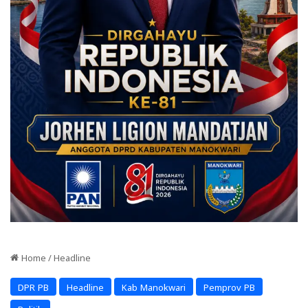
Home
/
Headline
DPR PB
Headline
Kab Manokwari
Pemprov PB