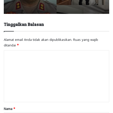
Tinggalkan Balasan
Alamat email Anda tidak akan dipublikasikan.
Ruas yang wajib
ditandai
*
K
o
m
e
n
t
a
r
Nama
*