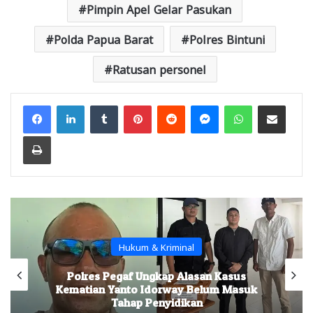
Pimpin Apel Gelar Pasukan
Polda Papua Barat
Polres Bintuni
Ratusan personel
Facebook
LinkedIn
Tumblr
Pinterest
Reddit
Messenger
WhatsApp
Share via Email
Print
Hukum & Kriminal
Polres Pegaf Ungkap Alasan Kasus
Kematian Yanto Idorway Belum Masuk
Tahap Penyidikan