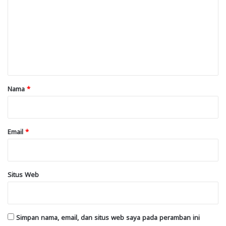
m
e
n
t
a
r
Nama
*
*
Email
*
Situs Web
Simpan nama, email, dan situs web saya pada peramban ini