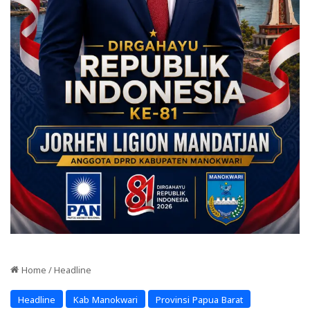
Home
/
Headline
Headline
Kab Manokwari
Provinsi Papua Barat