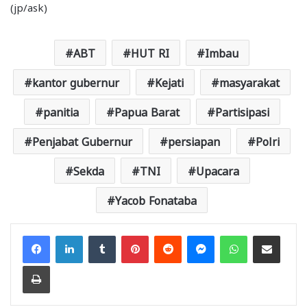
(jp/ask)
ABT
HUT RI
Imbau
kantor gubernur
Kejati
masyarakat
panitia
Papua Barat
Partisipasi
Penjabat Gubernur
persiapan
Polri
Sekda
TNI
Upacara
Yacob Fonataba
Facebook
LinkedIn
Tumblr
Pinterest
Reddit
Messenger
WhatsApp
Share via Email
Print