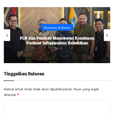
Ekonomi & Bisnis
PLN dan Pemkab Manokwari Komitmen
Perkuat Infrastruktur Kelistrikan
Tinggalkan Balasan
Alamat email Anda tidak akan dipublikasikan.
Ruas yang wajib
ditandai
*
K
o