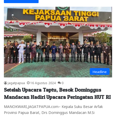
Headline
jagatpapua
16 Agustus 2024
0
Setelah Upacara Taptu, Besok Dominggus
Mandacan Hadiri Upacara Peringatan HUT RI
MANOKWARI,JAGATPAPUA.com– Kepala Suku Besar Arfak
Provinsi Papua Barat, Drs Dominggus Mandacan M.Si