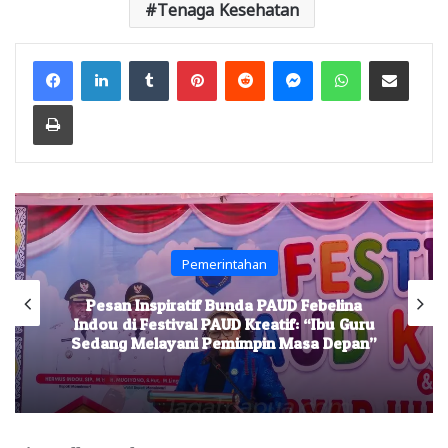
Tenaga Kesehatan
Facebook
LinkedIn
Tumblr
Pinterest
Reddit
Messenger
WhatsApp
Share via Email
Print
Pemerintahan
Pesan Inspiratif Bunda PAUD Febelina
Indou di Festival PAUD Kreatif: “Ibu Guru
Sedang Melayani Pemimpin Masa Depan”