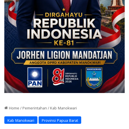
Home
/
Pemerintahan
/
Kab Manokwari
Kab Manokwari
Provinsi Papua Barat