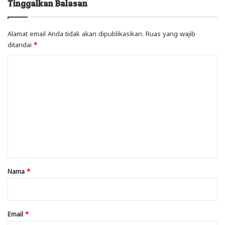
Tinggalkan Balasan
Alamat email Anda tidak akan dipublikasikan.
Ruas yang wajib
ditandai
*
K
o
m
e
n
t
a
r
Nama
*
*
Email
*