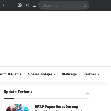
Masuk
Random Article
Sidebar
Search
for
nomi & Bisnis
Sosial Budaya
Olahraga
Partner
Update Terbaru
DPRP Papua Barat Dorong