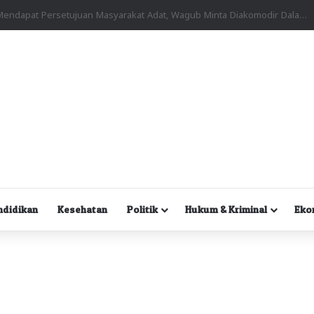
Kuasa Hukum Desak Polisi Segera Lakukan Digital Forensik HP Yanto Idorway dan Dua Saksi Kunci
ndidikan
Kesehatan
Politik
Hukum & Kriminal
Eko