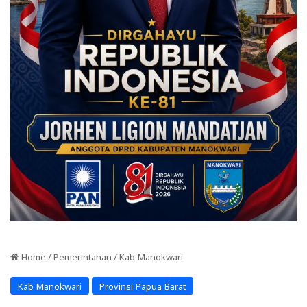
Home
/
Pemerintahan
/
Kab Manokwari
Kab Manokwari
Provinsi Papua Barat