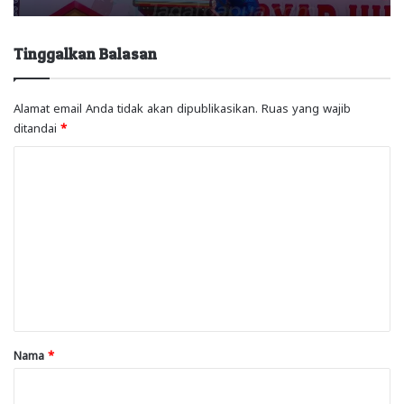
Tinggalkan Balasan
Alamat email Anda tidak akan dipublikasikan.
Ruas yang wajib
ditandai
*
K
o
m
e
n
t
a
r
Nama
*
*