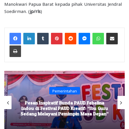
Manokwari Papua Barat kepada pihak Universitas Jendral
Soedirman. (
jp/rls
)
Facebook
LinkedIn
Tumblr
Pinterest
Reddit
Messenger
WhatsApp
Share via Email
Print
Pemerintahan
Pesan Inspiratif Bunda PAUD Febelina
Indou di Festival PAUD Kreatif: “Ibu Guru
Sedang Melayani Pemimpin Masa Depan”