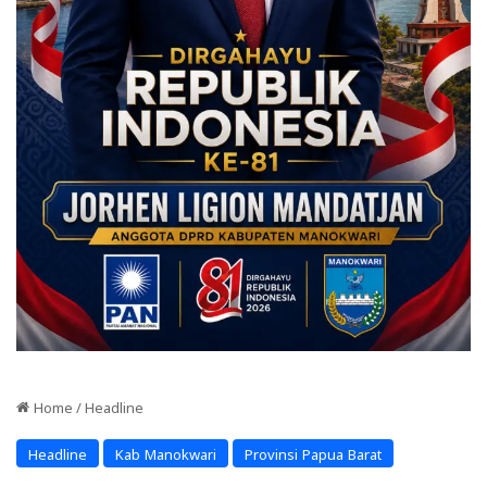
Home
/
Headline
Headline
Kab Manokwari
Provinsi Papua Barat