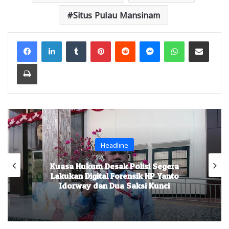
Situs Pulau Mansinam
Facebook
LinkedIn
Tumblr
Pinterest
Reddit
Messenger
WhatsApp
Share via Email
Print
Headline
Kuasa Hukum Desak Polisi Segera
Lakukan Digital Forensik HP Yanto
Idorway dan Dua Saksi Kunci