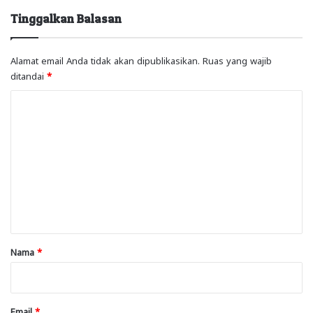
Tinggalkan Balasan
Alamat email Anda tidak akan dipublikasikan.
Ruas yang wajib
ditandai
*
K
o
m
e
n
t
a
r
Nama
*
*
Email
*