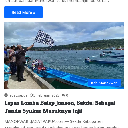
Read More »
Kab Manokwari
jagatpapua
5 Februari 2023
0
Lepas Lomba Balap Jonson, Sekda: Sebagai
Tanda Syukur Masuknya Injil
MANOKWARI,JAGATPAPUA.com— Sekda Kabupaten
Manokwari, drg Henri Sembiring melepas lomba balap Perahu