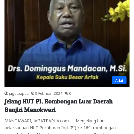
Adat
jagatpapua
3 Februari 2024
0
Jelang HUT PI, Rombongan Luar Daerah
Banjiri Manokwari
MANOKWARI, JAGATPAPUA.com — Menjelang hari
pelaksanaan HUT Pekabaran Injil (PI) ke-169, rombongan
jemaat dari luar Manokwari terus membanjiri Ibu Kota…