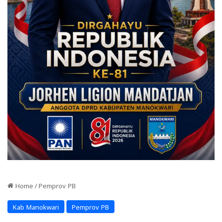
Home
/
Pemprov PB
Kab Manokwari
Pemprov PB