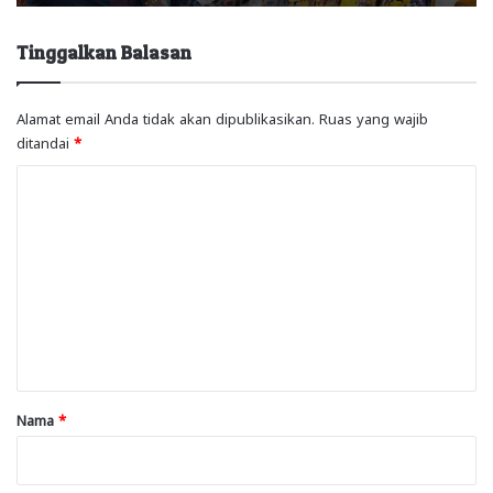
Tinggalkan Balasan
Alamat email Anda tidak akan dipublikasikan.
Ruas yang wajib
ditandai
*
K
o
m
e
n
t
a
r
Nama
*
*