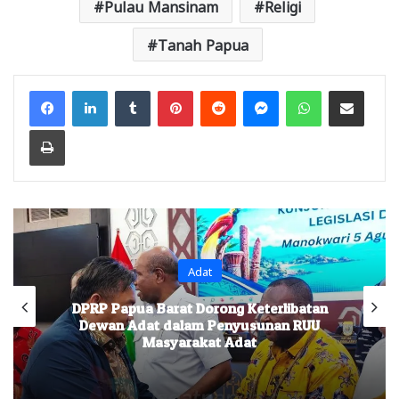
Pulau Mansinam
Religi
Tanah Papua
Facebook
LinkedIn
Tumblr
Pinterest
Reddit
Messenger
WhatsApp
Share via Email
Print
Adat
DPRP Papua Barat Dorong Keterlibatan
Dewan Adat dalam Penyusunan RUU
Masyarakat Adat