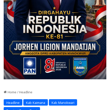
Home
/
Headline
Headline
Kab Kaimana
Kab Manokwari