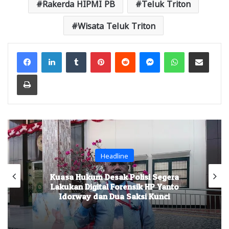
Rakerda HIPMI PB
Teluk Triton
Wisata Teluk Triton
Facebook
LinkedIn
Tumblr
Pinterest
Reddit
Messenger
WhatsApp
Share via Email
Print
Headline
Kuasa Hukum Desak Polisi Segera
Lakukan Digital Forensik HP Yanto
Idorway dan Dua Saksi Kunci