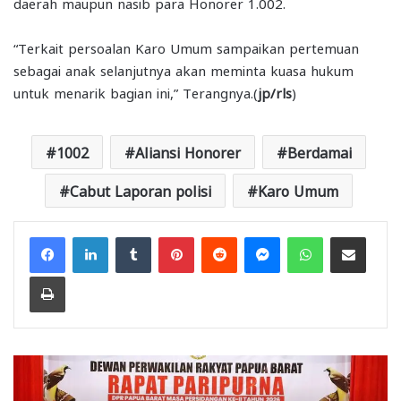
daerah maupun nasib para Honorer 1.002.
“Terkait persoalan Karo Umum sampaikan pertemuan
sebagai anak selanjutnya akan meminta kuasa hukum
untuk menarik bagian ini,” Terangnya.(
jp/rls
)
1002
Aliansi Honorer
Berdamai
Cabut Laporan polisi
Karo Umum
Facebook
LinkedIn
Tumblr
Pinterest
Reddit
Messenger
WhatsApp
Share via Email
Print