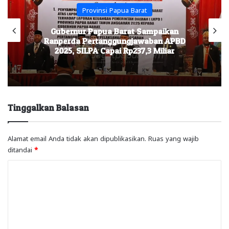
Provinsi Papua Barat
Gubernur Papua Barat Sampaikan
Ranperda Pertanggungjawaban APBD
2025, SILPA Capai Rp237,3 Miliar
Tinggalkan Balasan
Alamat email Anda tidak akan dipublikasikan.
Ruas yang wajib
ditandai
*
K
o
m
e
n