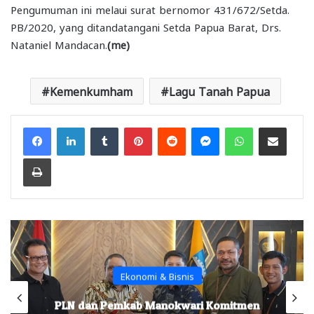
Pengumuman ini melaui surat bernomor 431/672/Setda.
PB/2020, yang ditandatangani Setda Papua Barat, Drs.
Nataniel Mandacan.
(me)
Kemenkumham
Lagu Tanah Papua
Facebook
LinkedIn
Tumblr
Pinterest
Reddit
Messenger
WhatsApp
Share via Email
Print
Ekonomi & Bisnis
PLN dan Pemkab Manokwari Komitmen