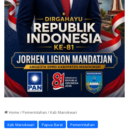
Home
/
Pemerintahan
/
Kab Manokwari
Kab Manokwari
Papua Barat
Pemerintahan