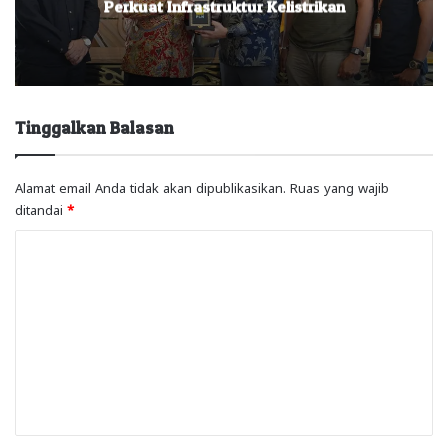
Perkuat Infrastruktur Kelistrikan
Tinggalkan Balasan
Alamat email Anda tidak akan dipublikasikan.
Ruas yang wajib
ditandai
*
K
o
m
e
n
t
a