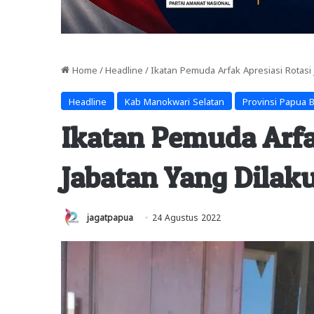
Home
/
Headline
/
Ikatan Pemuda Arfak Apresiasi Rotasi
Headline
Kab Manokwari Selatan
Provinsi Papua B
Ikatan Pemuda Arfa
Jabatan Yang Dilak
jagatpapua
24 Agustus 2022