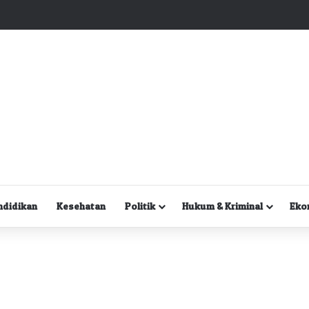
Kuasa Hukum Desak Polisi Segera Lakukan Digital Forensik HP Yanto Idorway dan Dua Saksi Kunci
ndidikan
Kesehatan
Politik
Hukum & Kriminal
Eko