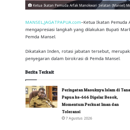
Ketua Ikatan Pemuda Arfak Manokwari Selatan (Mansel) Mi
MANSEL,JAGATPAPUA.com
–Ketua Ikatan Pemuda A
mengapresiasi langkah yang dilakukan Bupati Mark
Pemda Mansel.
Dikatakan Inden, rotasi jabatan tersebut, merup
penyegaran dalam birokrasi di Pemda Mansel.
Berita Terkait
Peringatan Masuknya Islam di Tan
Papua ke-666 Digelar Besok,
Momentum Perkuat Iman dan
Toleransi
7 Agustus 2026