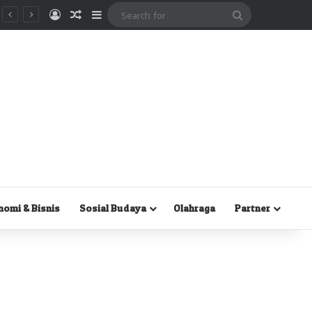
Masuk
Random Article
Sidebar
Search
for
nomi & Bisnis
Sosial Budaya
Olahraga
Partner