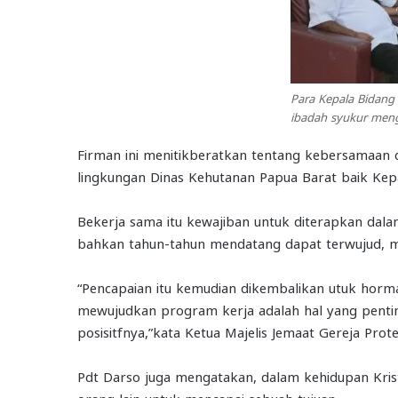
Para Kepala Bidang
ibadah syukur meng
Firman ini menitikberatkan tentang kebersamaan 
lingkungan Dinas Kehutanan Papua Barat baik Kepal
Bekerja sama itu kewajiban untuk diterapkan dala
bahkan tahun-tahun mendatang dapat terwujud, m
“Pencapaian itu kemudian dikembalikan utuk horm
mewujudkan program kerja adalah hal yang pent
posisitfnya,”kata Ketua Majelis Jemaat Gereja Prote
Pdt Darso juga mengatakan, dalam kehidupan Krist
orang lain untuk mencapai sebuah tujuan.