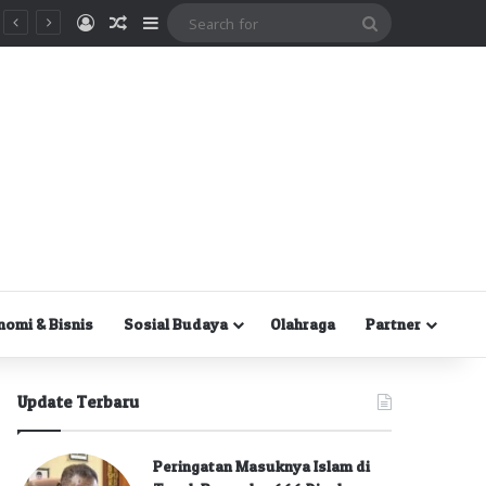
Masuk
Random Article
Sidebar
Search
for
nomi & Bisnis
Sosial Budaya
Olahraga
Partner
Update Terbaru
Peringatan Masuknya Islam di