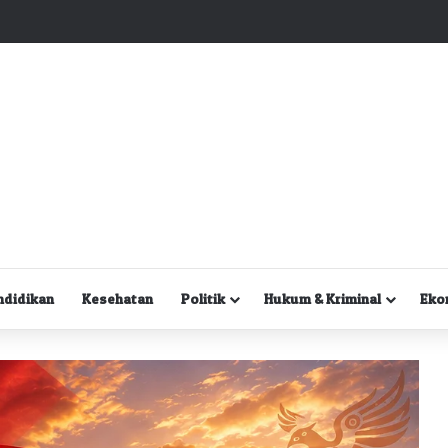
Kuasa Hukum Desak Polisi Segera Lakukan Digital Forensik HP Yanto Idorway dan Dua Saksi Kunci
ndidikan
Kesehatan
Politik
Hukum & Kriminal
Eko