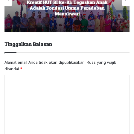
Kreatif HUT RI ke-81: Tegaskan Anak
Adalah Fondasi Utama Peradaban
Manokwari
Tinggalkan Balasan
Alamat email Anda tidak akan dipublikasikan.
Ruas yang wajib
ditandai
*
K
o
m
e
n
t
a