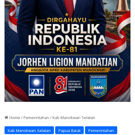
Home
/
Pemerintahan
/
Kab Manokwari Selatan
Kab Manokwari Selatan
Papua Barat
Pemerintahan