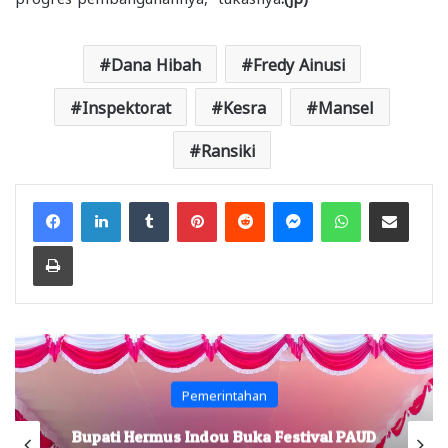
Dana Hibah
Fredy Ainusi
Inspektorat
Kesra
Mansel
Ransiki
Facebook
LinkedIn
Tumblr
Pinterest
Reddit
Messenger
WhatsApp
Share via Email
Print
Pemerintahan
Bupati Hermus Indou Buka Festival PAUD