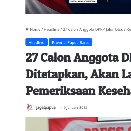
Home
/
Headline
/
27 Calon Anggota DPRP Jalur Otsus R
Headline
Provinsi Papua Barat
27 Calon Anggota D
Ditetapkan, Akan L
Pemeriksaan Keseh
jagatpapua
9 Januari 2025