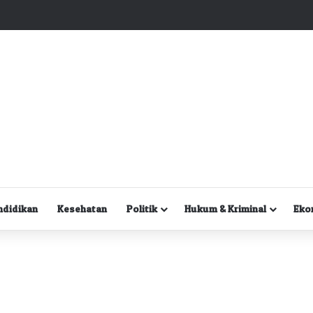
Kuasa Hukum Desak Polisi Segera Lakukan Digital Forensik HP Yanto Idorway dan Dua Saksi Kunci
ndidikan
Kesehatan
Politik
Hukum & Kriminal
Eko