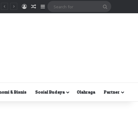
Masuk
Random Article
Sidebar
Search
for
nomi & Bisnis
Sosial Budaya
Olahraga
Partner