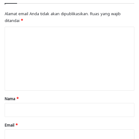
Alamat email Anda tidak akan dipublikasikan.
Ruas yang wajib
ditandai
*
K
o
m
e
n
t
a
r
Nama
*
*
Email
*