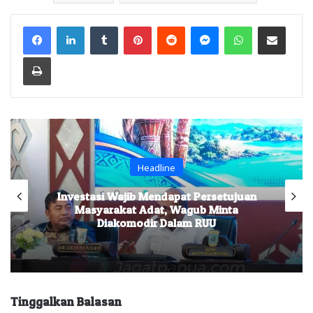
Facebook
LinkedIn
Tumblr
Pinterest
Reddit
Messenger
WhatsApp
Share via Email
Print
Headline
Investasi Wajib Mendapat Persetujuan
Masyarakat Adat, Wagub Minta
Diakomodir Dalam RUU
Tinggalkan Balasan