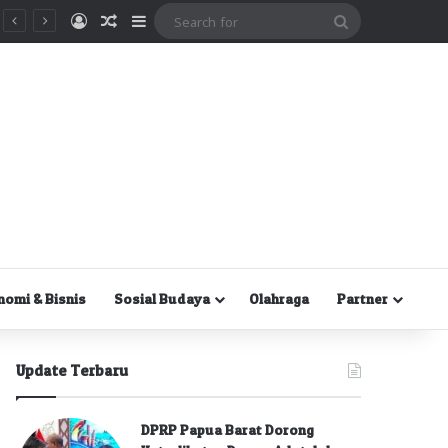
Masuk
Random Article
Sidebar
Search
for
nomi & Bisnis
Sosial Budaya
Olahraga
Partner
Update Terbaru
DPRP Papua Barat Dorong