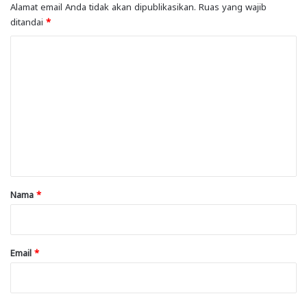
Alamat email Anda tidak akan dipublikasikan.
Ruas yang wajib
ditandai
*
K
o
m
e
n
t
a
r
Nama
*
*
Email
*