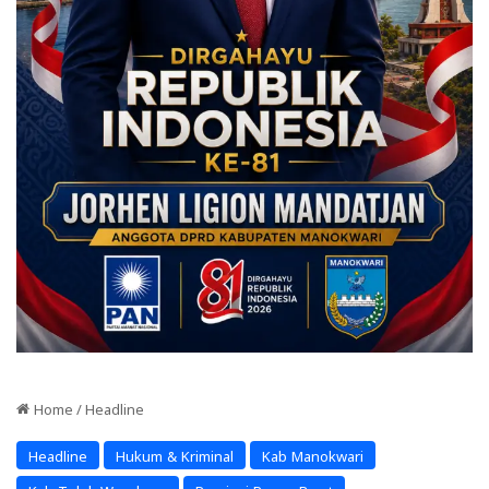
Home
/
Headline
Headline
Hukum & Kriminal
Kab Manokwari