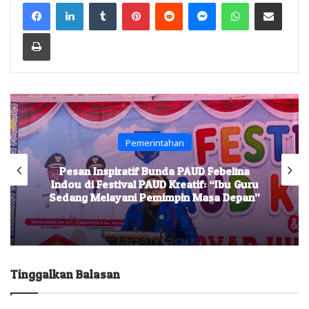
Facebook
LinkedIn
Tumblr
Pinterest
Reddit
Messenger
WhatsApp
Share via Email
Print
Pemerintahan
Pesan Inspiratif Bunda PAUD Febelina
Indou di Festival PAUD Kreatif: “Ibu Guru
Sedang Melayani Pemimpin Masa Depan”
Tinggalkan Balasan