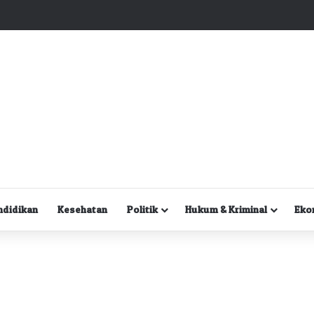
Kuasa Hukum Desak Polisi Segera Lakukan Digital Forensik HP Yanto Idorway dan Dua Saksi Kunci
ndidikan
Kesehatan
Politik
Hukum & Kriminal
Eko