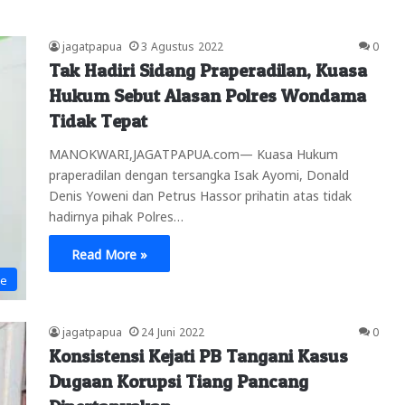
jagatpapua
3 Agustus 2022
0
Tak Hadiri Sidang Praperadilan, Kuasa
Hukum Sebut Alasan Polres Wondama
Tidak Tepat
MANOKWARI,JAGATPAPUA.com— Kuasa Hukum
praperadilan dengan tersangka Isak Ayomi, Donald
Denis Yoweni dan Petrus Hassor prihatin atas tidak
hadirnya pihak Polres…
Read More »
ne
jagatpapua
24 Juni 2022
0
Konsistensi Kejati PB Tangani Kasus
Dugaan Korupsi Tiang Pancang