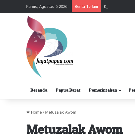
Kamis, Agustus 6 2026
Berita Terkini
Beranda
Papua Barat
Pemerintahan
Pe
Home
/
Metuzalak Awom
Metuzalak Awom