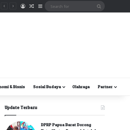
Masuk
Random Article
Sidebar
Search
for
nomi & Bisnis
Sosial Budaya
Olahraga
Partner
Update Terbaru
DPRP Papua Barat Dorong