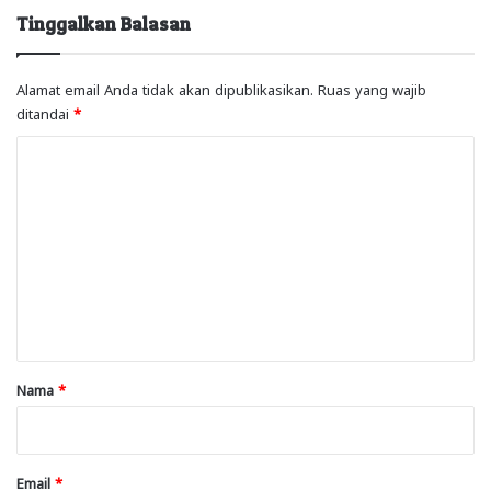
Tinggalkan Balasan
Alamat email Anda tidak akan dipublikasikan.
Ruas yang wajib
ditandai
*
K
o
m
e
n
t
a
r
Nama
*
*
Email
*