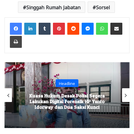
Singgah Rumah Jabatan
Sorsel
Facebook
LinkedIn
Tumblr
Pinterest
Reddit
Messenger
WhatsApp
Share via Email
Print
Headline
Kuasa Hukum Desak Polisi Segera
Lakukan Digital Forensik HP Yanto
Idorway dan Dua Saksi Kunci