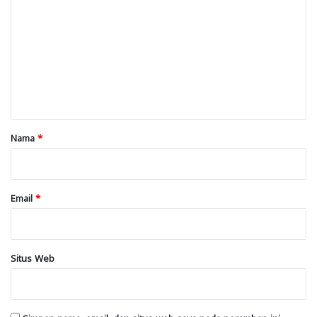
o
m
e
n
t
a
r
Nama
*
*
Email
*
Situs Web