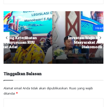
Headline
Investasi Wajib Mendapat Persetujuan
Masyarakat Adat, Wagub Minta
Diakomodir Dalam RUU
Tinggalkan Balasan
Alamat email Anda tidak akan dipublikasikan.
Ruas yang wajib
ditandai
*
K