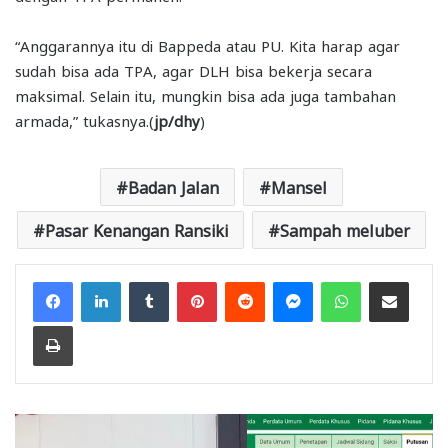
“Anggarannya itu di Bappeda atau PU. Kita harap agar
sudah bisa ada TPA, agar DLH bisa bekerja secara
maksimal. Selain itu, mungkin bisa ada juga tambahan
armada,” tukasnya.(
jp/dhy
)
Badan Jalan
Mansel
Pasar Kenangan Ransiki
Sampah meluber
Facebook
LinkedIn
Tumblr
Pinterest
Reddit
Messenger
WhatsApp
Share via Email
Print