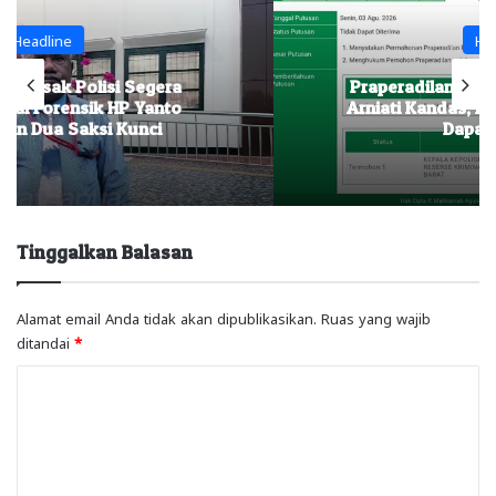
Headline
Praperadilan eks Ketua BKMT PB, Fitri
Arniati Kandas, Hakim Nyatakan ‘Tidak
Dapat Diterima’
Tinggalkan Balasan
Alamat email Anda tidak akan dipublikasikan.
Ruas yang wajib
ditandai
*
K
o
m
e