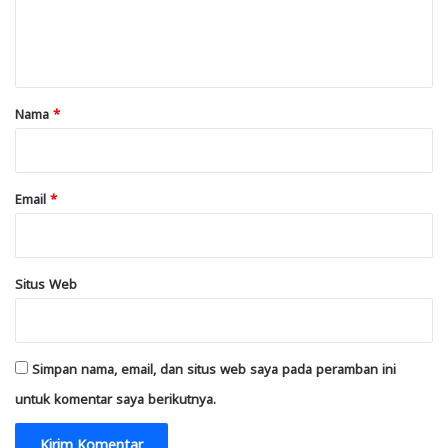
n
t
a
r
Nama
*
*
Email
*
Situs Web
Simpan nama, email, dan situs web saya pada peramban ini
untuk komentar saya berikutnya.