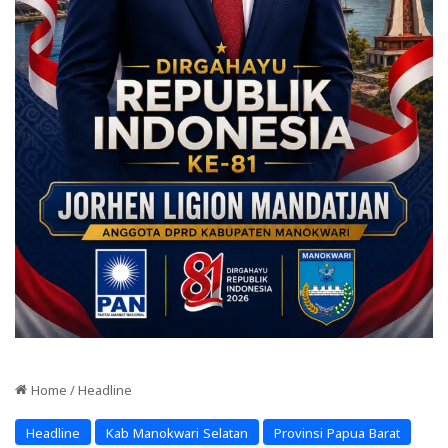
Home
/
Headline
Headline
Kab Manokwari Selatan
Provinsi Papua Barat