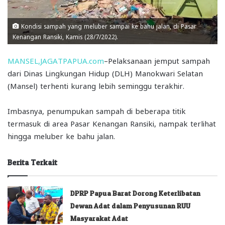
Kondisi sampah yang meluber sampai ke bahu jalan, di Pasar
Kenangan Ransiki, Kamis (28/7/2022).
MANSEL,JAGATPAPUA.com
–Pelaksanaan jemput sampah
dari Dinas Lingkungan Hidup (DLH) Manokwari Selatan
(Mansel) terhenti kurang lebih seminggu terakhir.
Imbasnya, penumpukan sampah di beberapa titik
termasuk di area Pasar Kenangan Ransiki, nampak terlihat
hingga meluber ke bahu jalan.
Berita Terkait
DPRP Papua Barat Dorong Keterlibatan
Dewan Adat dalam Penyusunan RUU
Masyarakat Adat