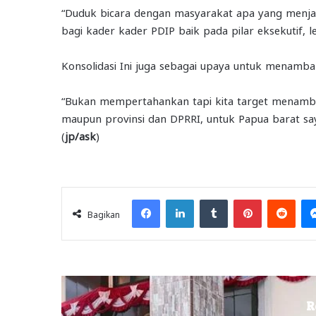
“Duduk bicara dengan masyarakat apa yang menjadi
bagi kader kader PDIP baik pada pilar eksekutif, le
Konsolidasi Ini juga sebagai upaya untuk menambah
“Bukan mempertahankan tapi kita target menambah
maupun provinsi dan DPRRI, untuk Papua barat say
(
jp/ask
)
Facebook
LinkedIn
Tumblr
Pinterest
Redd
Bagikan
R