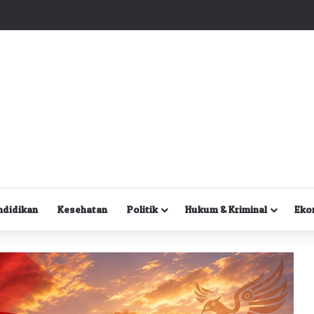
Kuasa Hukum Desak Polisi Segera Lakukan Digital Forensik HP Yanto Idorway dan Dua Saksi Kunci
ndidikan
Kesehatan
Politik
Hukum & Kriminal
Eko