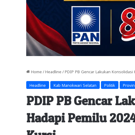
Home
/
Headline
/
PDIP PB Gencar Lakukan Konsolidasi 
Headline
Kab Manokwari Selatan
Politik
Provin
PDIP PB Gencar Lak
Hadapi Pemilu 202
Kursi