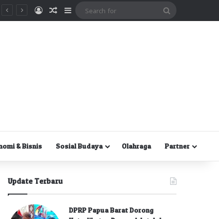
Masuk
Random Article
Sidebar
Search
for
nomi & Bisnis
Sosial Budaya
Olahraga
Partner
Update Terbaru
DPRP Papua Barat Dorong