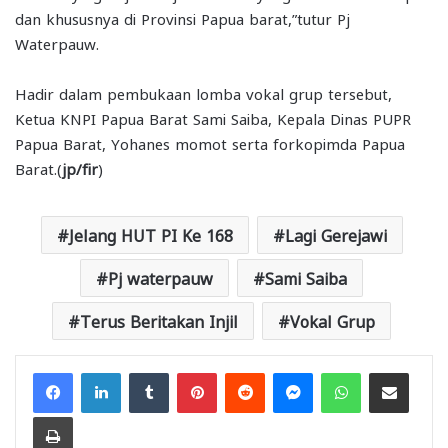
dan khususnya di Provinsi Papua barat,”tutur Pj
Waterpauw.
Hadir dalam pembukaan lomba vokal grup tersebut,
Ketua KNPI Papua Barat Sami Saiba, Kepala Dinas PUPR
Papua Barat, Yohanes momot serta forkopimda Papua
Barat.(
jp/fir
)
Jelang HUT PI Ke 168
Lagi Gerejawi
Pj waterpauw
Sami Saiba
Terus Beritakan Injil
Vokal Grup
Facebook
LinkedIn
Tumblr
Pinterest
Reddit
Messenger
WhatsApp
Share via Email
Print