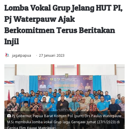
Lomba Vokal Grup Jelang HUT PI,
Pj Waterpauw Ajak
Berkomitmen Terus Beritakan
Injil
jagatpapua
27 Januari 2023
Pj Gubernur Papua Barat Komjen Pol (purn) Drs Paulus Waterpauw
M.Si membuka lomba vokal Grup lagu Gerejawi Jumat (27/1/2023) di
Gereja Elim Kwawi Manokwari.