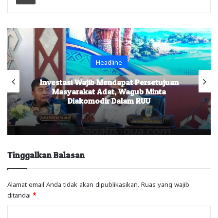
Headline
Investasi Wajib Mendapat Persetujuan
Masyarakat Adat, Wagub Minta
Diakomodir Dalam RUU
Tinggalkan Balasan
Alamat email Anda tidak akan dipublikasikan.
Ruas yang wajib
ditandai
*
K