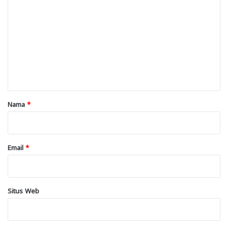
o
m
e
n
t
a
r
Nama
*
*
Email
*
Situs Web