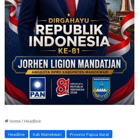
Home
/
Headline
Headline
Kab Manokwari
Provinsi Papua Barat