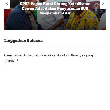
DPRP Papua Barat Dorong Keterlibatan
Dewan Adat dalam Penyusunan RUU
Masyarakat Adat
Tinggalkan Balasan
Alamat email Anda tidak akan dipublikasikan.
Ruas yang wajib
ditandai
*
K
o
m
e
n
t