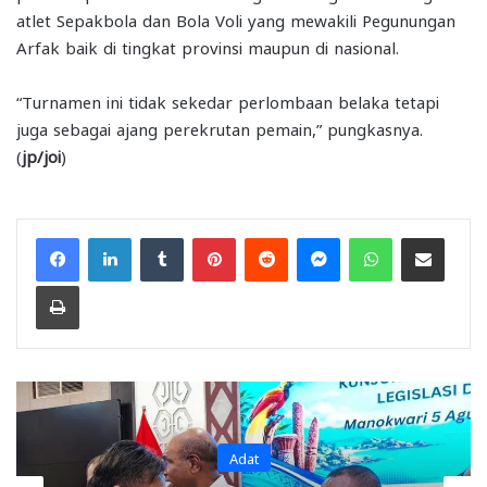
atlet Sepakbola dan Bola Voli yang mewakili Pegunungan
Arfak baik di tingkat provinsi maupun di nasional.
“Turnamen ini tidak sekedar perlombaan belaka tetapi
juga sebagai ajang perekrutan pemain,” pungkasnya.
(
jp/joi
)
Facebook
LinkedIn
Tumblr
Pinterest
Reddit
Messenger
WhatsApp
Share via Email
Print
Adat