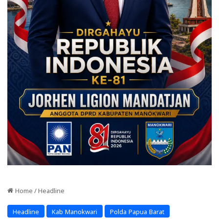
Home
/
Headline
Headline
Kab Manokwari
Polda Papua Barat