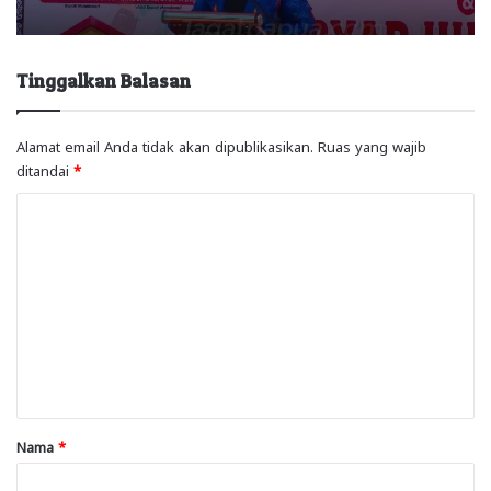
Tinggalkan Balasan
Alamat email Anda tidak akan dipublikasikan.
Ruas yang wajib
ditandai
*
K
o
m
e
n
t
a
r
Nama
*
*