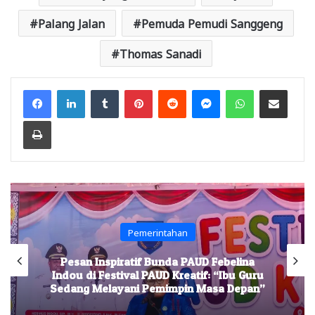
Palang Jalan
Pemuda Pemudi Sanggeng
Thomas Sanadi
Facebook
LinkedIn
Tumblr
Pinterest
Reddit
Messenger
WhatsApp
Share via Email
Print
Pemerintahan
Pesan Inspiratif Bunda PAUD Febelina
Indou di Festival PAUD Kreatif: “Ibu Guru
Sedang Melayani Pemimpin Masa Depan”