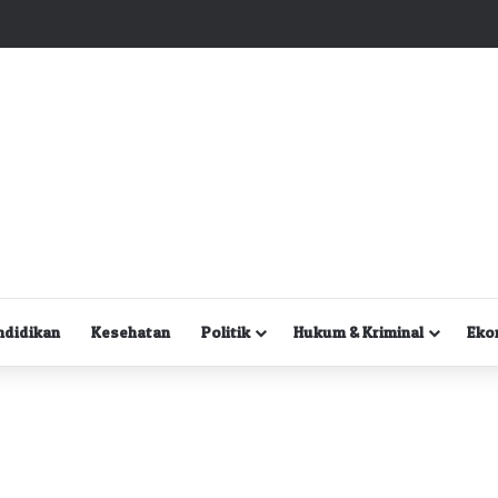
Kuasa Hukum Desak Polisi Segera Lakukan Digital Forensik HP Yanto Idorway dan Dua Saksi Kunci
ndidikan
Kesehatan
Politik
Hukum & Kriminal
Eko