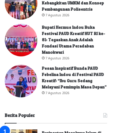
Kebangkitan UMKM dan Konsep
Pembangunan Polisentris
7 Agustus 2026
Bupati Hermus Indou Buka
Festival PAUD Kreatif HUT RI ke-
81: Tegaskan Anak Adalah
Fondasi Utama Peradaban
Manokwari
7 Agustus 2026
Pesan Inspiratif Bunda PAUD
Febelina Indou di Festival PAUD
Kreatif: “Ibu Guru Sedang
Melayani Pemimpin Masa Depan”
7 Agustus 2026
Berita Populer
Peringatan Masuknya Islam di