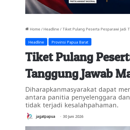
Home
/
Headline
/
Tiket Pulang Peserta Pesparawi Jadi
Headline
Provinsi Papua Barat
Tiket Pulang Pesert
Tanggung Jawab Ma
Diharapkanmasyarakat dapat me
antara panitia penyelenggara dan
tidak terjadi kesalahpahaman.
jagatpapua
30 Juni 2026