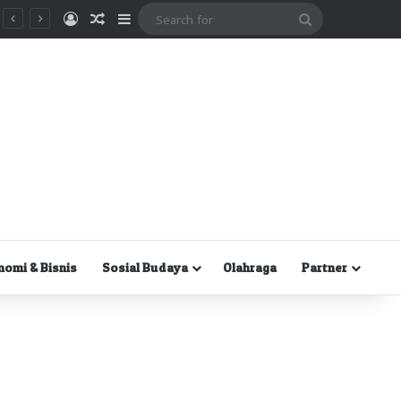
Masuk
Random Article
Sidebar
Search
for
nomi & Bisnis
Sosial Budaya
Olahraga
Partner