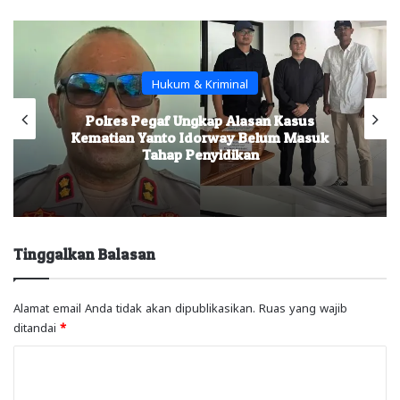
Hukum & Kriminal
Polres Pegaf Ungkap Alasan Kasus
Kematian Yanto Idorway Belum Masuk
Tahap Penyidikan
Tinggalkan Balasan
Alamat email Anda tidak akan dipublikasikan.
Ruas yang wajib
ditandai
*
K
o