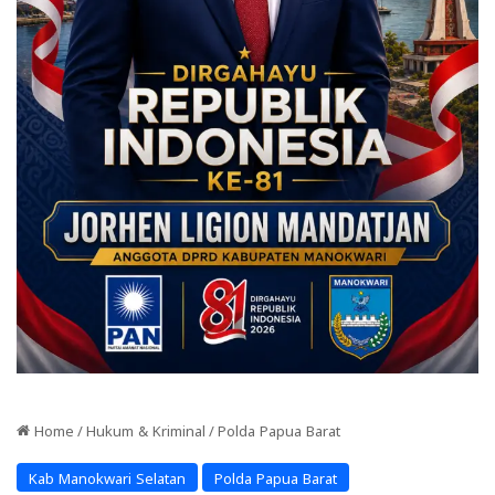
Home
/
Hukum & Kriminal
/
Polda Papua Barat
Kab Manokwari Selatan
Polda Papua Barat