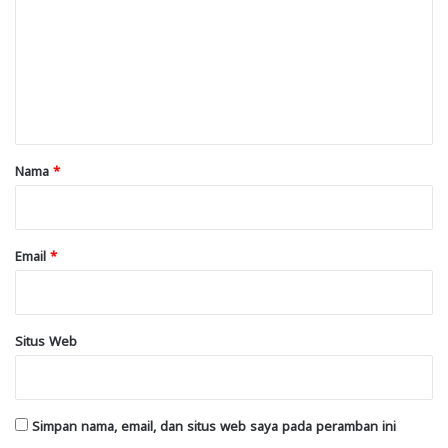
m
e
n
t
a
r
Nama
*
*
Email
*
Situs Web
Simpan nama, email, dan situs web saya pada peramban ini