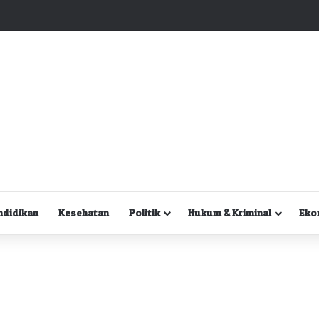
Kuasa Hukum Desak Polisi Segera Lakukan Digital Forensik HP Yanto Idorway dan Dua Saksi Kunci
ndidikan
Kesehatan
Politik
Hukum & Kriminal
Eko