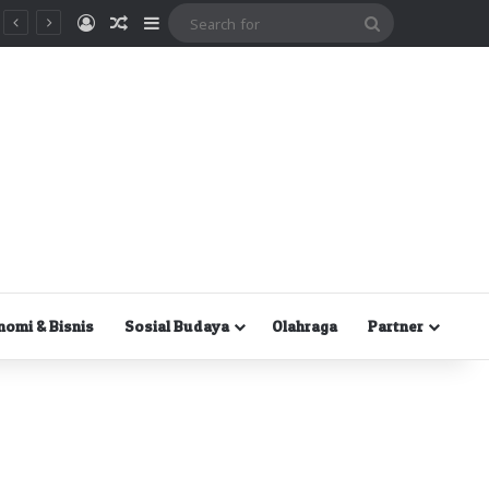
Masuk
Random Article
Sidebar
Search
for
nomi & Bisnis
Sosial Budaya
Olahraga
Partner