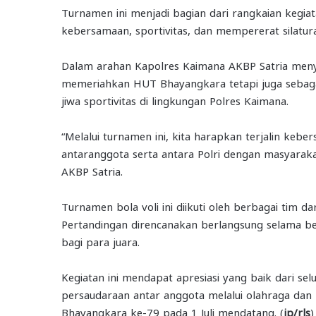
Turnamen ini menjadi bagian dari rangkaian keg
kebersamaan, sportivitas, dan mempererat silatur
Dalam arahan Kapolres Kaimana AKBP Satria meny
memeriahkan HUT Bhayangkara tetapi juga sebaga
jiwa sportivitas di lingkungan Polres Kaimana.
“Melalui turnamen ini, kita harapkan terjalin ke
antaranggota serta antara Polri dengan masyarakat. 
AKBP Satria.
Turnamen bola voli ini diikuti oleh berbagai tim da
Pertandingan direncanakan berlangsung selama 
bagi para juara.
Kegiatan ini mendapat apresiasi yang baik dari sel
persaudaraan antar anggota melalui olahraga dan 
Bhayangkara ke-79 pada 1 Juli mendatang. (
jp/rls
)